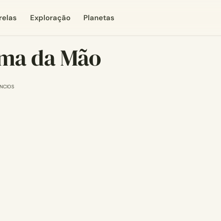
relas
Exploração
Planetas
lma da Mão
NCIOS