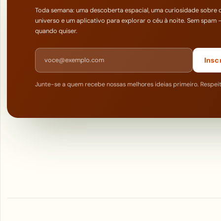
Toda semana: uma descoberta espacial, uma curiosidade sobre 
universo e um aplicativo para explorar o céu à noite. Sem spam 
quando quiser.
Endereço de e-mail
Insc
Junte-se a quem recebe nossas melhores ideias primeiro. Respei