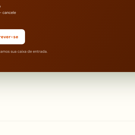
o
— cancele
rever-se
tamos sua caixa de entrada.