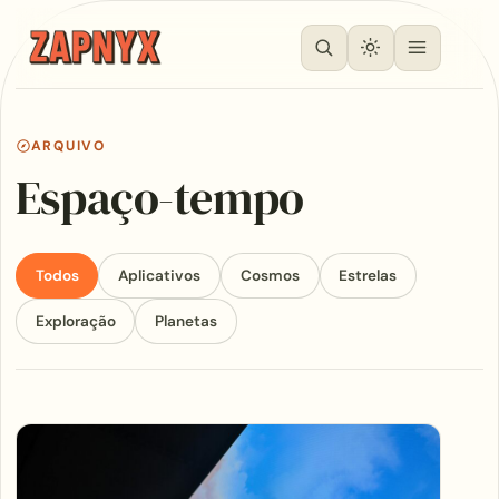
ARQUIVO
Espaço-tempo
Todos
Aplicativos
Cosmos
Estrelas
Exploração
Planetas
Articles