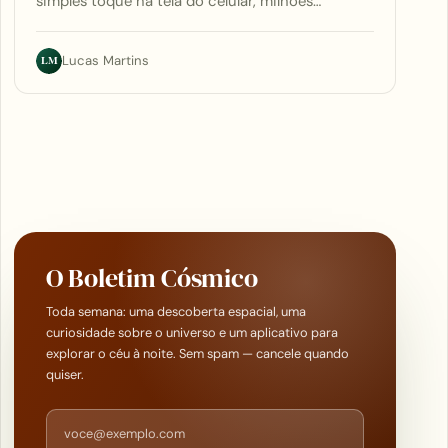
simples toque na tela do celular, milhões…
LM
Lucas Martins
O Boletim Cósmico
Toda semana: uma descoberta espacial, uma
curiosidade sobre o universo e um aplicativo para
explorar o céu à noite. Sem spam — cancele quando
quiser.
Endereço de e-mail