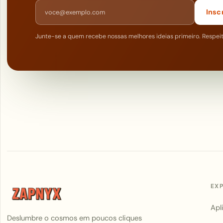
Endereço de e-mail
Insc
Junte-se a quem recebe nossas melhores ideias primeiro. Respei
EX
Apl
Deslumbre o cosmos em poucos cliques