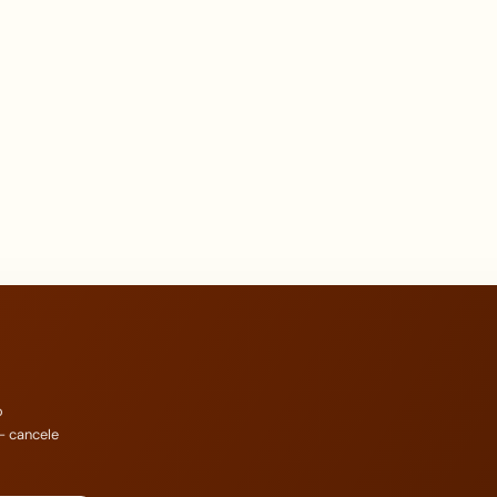
o
— cancele