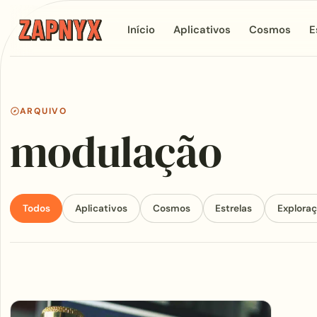
Início
Aplicativos
Cosmos
E
ARQUIVO
modulação
Todos
Aplicativos
Cosmos
Estrelas
Explora
Articles