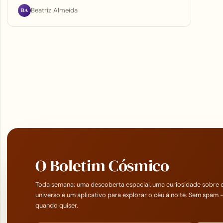
BA
Beatriz Almeida
O Boletim Cósmico
Toda semana: uma descoberta espacial, uma curiosidade sobre 
universo e um aplicativo para explorar o céu à noite. Sem spam 
quando quiser.