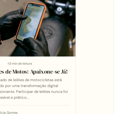
13 min de leitura
TIVOS
es de Motos: Apaixone-se Já!
do de leilões de motocicletas está
do por uma transformação digital
ionante. Participar de leilões nunca foi
ssível e prático…
rícia Gomes