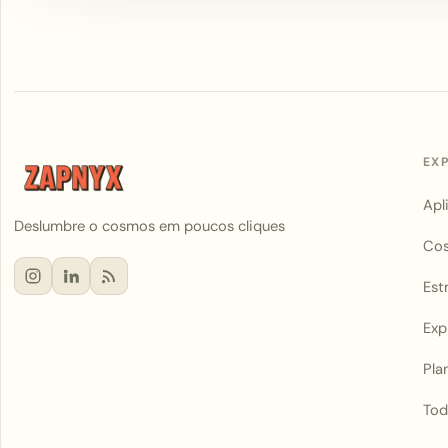
EX
Apl
Deslumbre o cosmos em poucos cliques
Co
Est
Exp
Pla
Tod