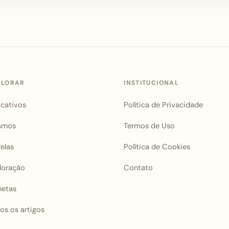
PLORAR
INSTITUCIONAL
icativos
Política de Privacidade
smos
Termos de Uso
relas
Política de Cookies
loração
Contato
netas
os os artigos