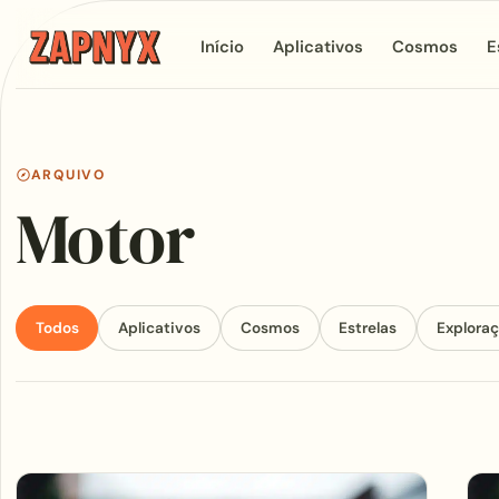
Início
Aplicativos
Cosmos
E
ARQUIVO
Motor
Todos
Aplicativos
Cosmos
Estrelas
Explora
Articles