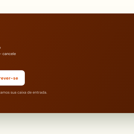
o
— cancele
rever-se
tamos sua caixa de entrada.