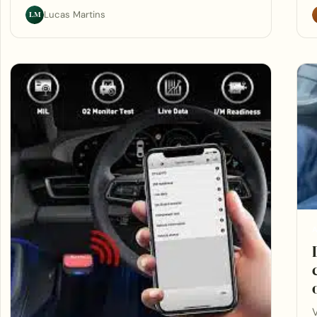
LM
Lucas Martins
A
V