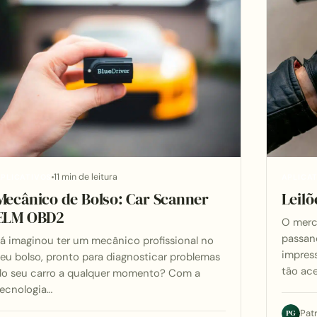
11 min de leitura
PLICATIVOS
APLICA
Mecânico de Bolso: Car Scanner
Leilõ
ELM OBD2
O merca
passan
á imaginou ter um mecânico profissional no
impress
eu bolso, pronto para diagnosticar problemas
tão ace
do seu carro a qualquer momento? Com a
tecnologia…
PG
Pat