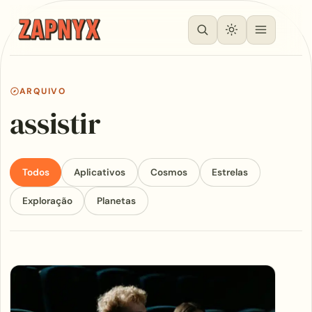
ARQUIVO
assistir
Todos
Aplicativos
Cosmos
Estrelas
Exploração
Planetas
Articles