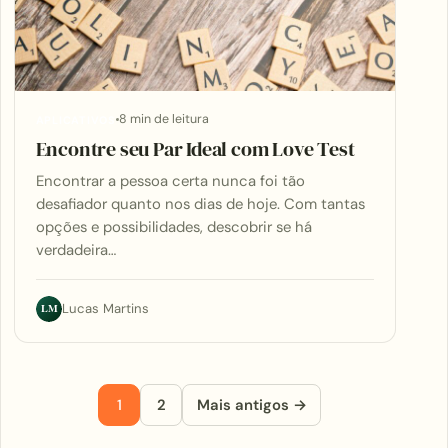
8 min de leitura
APLICATIVOS
Encontre seu Par Ideal com Love Test
Encontrar a pessoa certa nunca foi tão
desafiador quanto nos dias de hoje. Com tantas
opções e possibilidades, descobrir se há
verdadeira…
LM
Lucas Martins
Paginação de posts
1
2
Mais antigos →