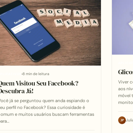
APLICA
Glic
8 min de leitura
PLICATIVOS
Quem Visitou Seu Facebook?
Viver 
aos nív
Descubra Já!
móvel 
Você já se perguntou quem anda espiando o
monito
eu perfil no Facebook? Essa curiosidade é
comum e muitos usuários buscam ferramentas
JP
Juli
para…