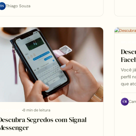
TS
Thiago Souza
APLICA
Desc
Face
Você j
perfil 
que at
CR
Cam
8 min de leitura
PLICATIVOS
Descubra Segredos com Signal
Messenger