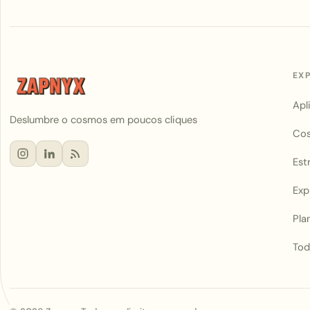
EX
Apl
Deslumbre o cosmos em poucos cliques
Co
Est
Exp
Pla
Tod