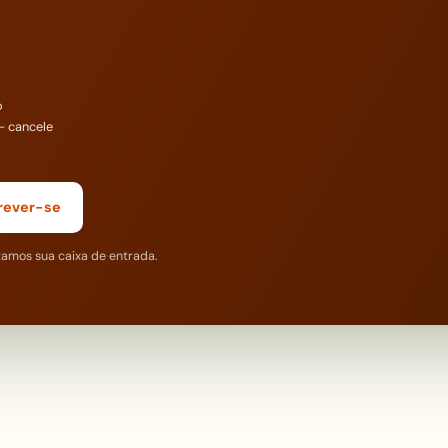
o
— cancele
rever-se
tamos sua caixa de entrada.