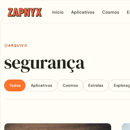
Início
Aplicativos
Cosmos
E
ARQUIVO
segurança
Todos
Aplicativos
Cosmos
Estrelas
Explora
Articles