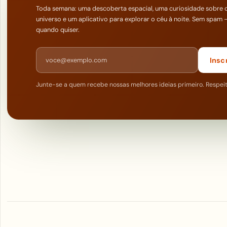
Toda semana: uma descoberta espacial, uma curiosidade sobre 
universo e um aplicativo para explorar o céu à noite. Sem spam 
quando quiser.
Endereço de e-mail
Insc
Junte-se a quem recebe nossas melhores ideias primeiro. Respei