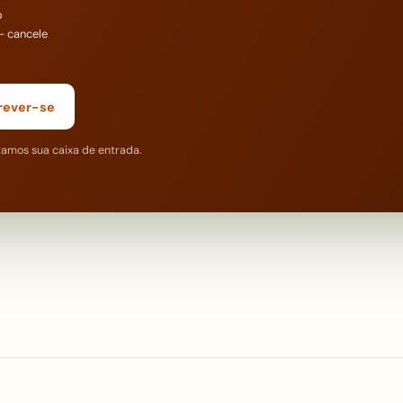
o
— cancele
rever-se
tamos sua caixa de entrada.