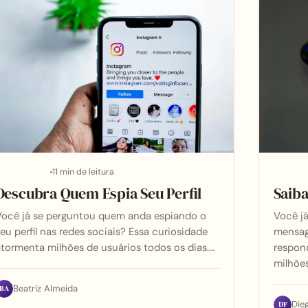
11 min de leitura
PLICATIVOS
APLICA
Descubra Quem Espia Seu Perfil
Saib
Você já se perguntou quem anda espiando o
Você j
eu perfil nas redes sociais? Essa curiosidade
mensa
tormenta milhões de usuários todos os dias.…
respon
milhõe
BA
Beatriz Almeida
DF
Die